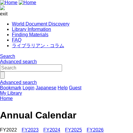
exit
World Document Discovery
Library Information
Finding Materials
FAQ
ライブラリアン・コラム
Search
Advanced search
Advanced search
Bookmark
Login
Japanese
Help
Guest
My Library
Home
Annual Calendar
FY2022
FY2023
FY2024
FY2025
FY2026